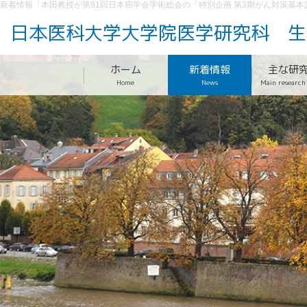
新着情報「本田教授が第81回日本癌学会学術総会の「特別企画 第3期がん対策基本
日本医科大学大学院医学研究科
生
ホーム
新着情報
主な研
Home
News
Main research