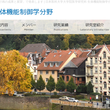
計画の成果と展望」で発表します | 日本医科大学大学院医学研究科 生体機能制御
体機能制御学分野
究内容
メンバー
研究業績
研究室紹介
 contents
Member
Publications
Laboratory introduction